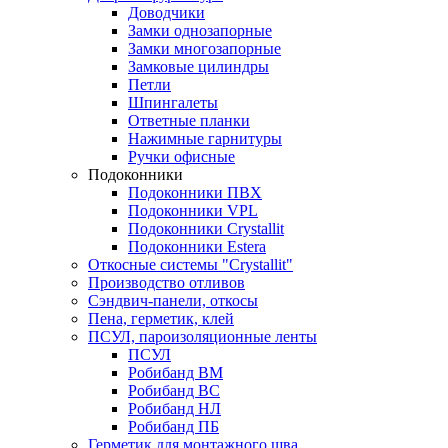
Доводчики
Замки однозапорные
Замки многозапорные
Замковые цилиндры
Петли
Шпингалеты
Ответные планки
Нажимные гарнитуры
Ручки офисные
Подоконники
Подоконники ПВХ
Подоконники VPL
Подоконники Crystallit
Подоконники Estera
Откосные системы "Crystallit"
Производство отливов
Сэндвич-панели, откосы
Пена, герметик, клей
ПСУЛ, пароизоляционные ленты
ПСУЛ
Робибанд ВМ
Робибанд ВС
Робибанд НЛ
Робибанд ПБ
Герметик для монтажного шва