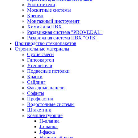
Уплотнители
Москитные системы
Крепеж
Монтажный инструмент
Химия для ПВХ
Раздвижная система "PROVEDAL"
Раздвижная система ПВХ "ОТК"
Производство стеклопакетов
Строительные материалы
Сухие смеси
Гипсокартон
Утеплители
Подвесные потолки
Краски
Сайдинг
Фасадные панели
Софиты
Профнастил
Водосточные системы
Штакетник
Комплектующие
H-планка
J-планка
J-фаска
Наружный угол