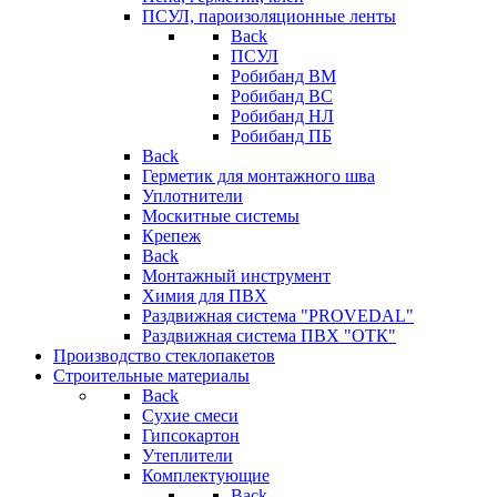
ПСУЛ, пароизоляционные ленты
Back
ПСУЛ
Робибанд ВМ
Робибанд ВС
Робибанд НЛ
Робибанд ПБ
Back
Герметик для монтажного шва
Уплотнители
Москитные системы
Крепеж
Back
Монтажный инструмент
Химия для ПВХ
Раздвижная система "PROVEDAL"
Раздвижная система ПВХ "ОТК"
Производство стеклопакетов
Строительные материалы
Back
Сухие смеси
Гипсокартон
Утеплители
Комплектующие
Back