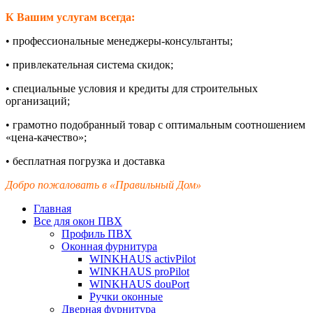
К Вашим услугам всегда:
•
профессиональные менеджеры-
консультанты;
•
привлекательная система скидок;
•
специальные условия и кредиты для строительных
организаций;
•
грамотно подобранный товар с оптимальным соотношением
«цена-
качество»;
•
бесплатная погрузка и доставка
Добро пожаловать в «Правильный Дом»
Главная
Все для окон ПВХ
Профиль ПВХ
Оконная фурнитура
WINKHAUS activPilot
WINKHAUS proPilot
WINKHAUS douPort
Ручки оконные
Дверная фурнитура