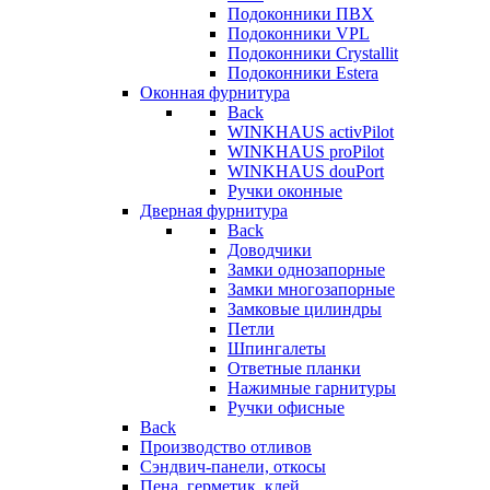
Подоконники ПВХ
Подоконники VPL
Подоконники Crystallit
Подоконники Estera
Оконная фурнитура
Back
WINKHAUS activPilot
WINKHAUS proPilot
WINKHAUS douPort
Ручки оконные
Дверная фурнитура
Back
Доводчики
Замки однозапорные
Замки многозапорные
Замковые цилиндры
Петли
Шпингалеты
Ответные планки
Нажимные гарнитуры
Ручки офисные
Back
Производство отливов
Сэндвич-панели, откосы
Пена, герметик, клей