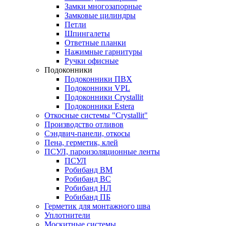
Замки многозапорные
Замковые цилиндры
Петли
Шпингалеты
Ответные планки
Нажимные гарнитуры
Ручки офисные
Подоконники
Подоконники ПВХ
Подоконники VPL
Подоконники Crystallit
Подоконники Estera
Откосные системы "Crystallit"
Производство отливов
Сэндвич-панели, откосы
Пена, герметик, клей
ПСУЛ, пароизоляционные ленты
ПСУЛ
Робибанд ВМ
Робибанд ВС
Робибанд НЛ
Робибанд ПБ
Герметик для монтажного шва
Уплотнители
Москитные системы