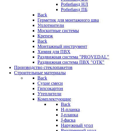
Робибанд НЛ
Робибанд ПБ
Back
Герметик для монтажного шва
Уплотнители
Москитные системы
Крепеж
Back
Монтажный инструмент
Химия для ПВХ
Раздвижная система "PROVEDAL"
Раздвижная система ПВХ "ОТК"
Производство стеклопакетов
Строительные материалы
Back
Сухие смеси
Гипсокартон
Утеплители
Комплектующие
Back
H-планка
J-планка
J-фаска
Наружный угол
Внутренний угол