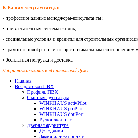
К Вашим услугам всегда:
•
профессиональные менеджеры-
консультанты;
•
привлекательная система скидок;
•
специальные условия и кредиты для строительных организац
•
грамотно подобранный товар с оптимальным соотношением «
•
бесплатная погрузка и доставка
Добро пожаловать в «Правильный Дом»
Главная
Все для окон ПВХ
Профиль ПВХ
Оконная фурнитура
WINKHAUS activPilot
WINKHAUS proPilot
WINKHAUS douPort
Ручки оконные
Дверная фурнитура
Доводчики
Замки однозапорные