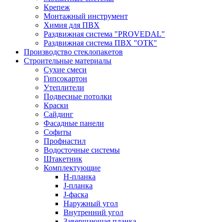
Крепеж
Монтажный инструмент
Химия для ПВХ
Раздвижная система "PROVEDAL"
Раздвижная система ПВХ "ОТК"
Производство стеклопакетов
Строительные материалы
Сухие смеси
Гипсокартон
Утеплители
Подвесные потолки
Краски
Сайдинг
Фасадные панели
Софиты
Профнастил
Водосточные системы
Штакетник
Комплектующие
H-планка
J-планка
J-фаска
Наружный угол
Внутренний угол
Завершающая планка