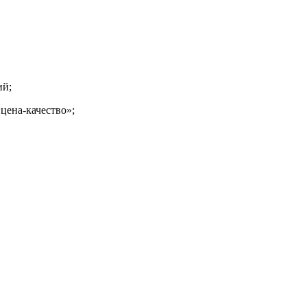
ий;
цена-
качество»;