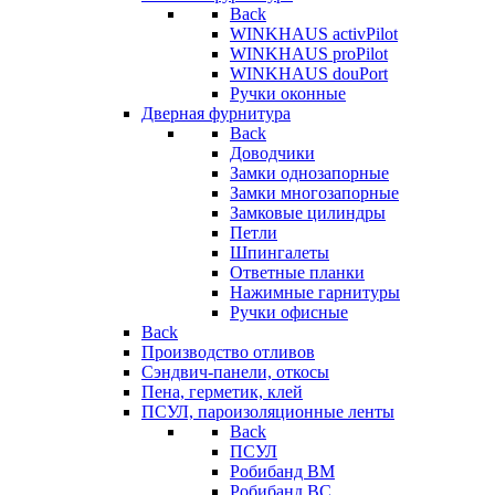
Back
WINKHAUS activPilot
WINKHAUS proPilot
WINKHAUS douPort
Ручки оконные
Дверная фурнитура
Back
Доводчики
Замки однозапорные
Замки многозапорные
Замковые цилиндры
Петли
Шпингалеты
Ответные планки
Нажимные гарнитуры
Ручки офисные
Back
Производство отливов
Сэндвич-панели, откосы
Пена, герметик, клей
ПСУЛ, пароизоляционные ленты
Back
ПСУЛ
Робибанд ВМ
Робибанд ВС