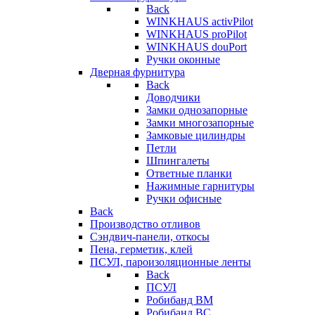
Back
WINKHAUS activPilot
WINKHAUS proPilot
WINKHAUS douPort
Ручки оконные
Дверная фурнитура
Back
Доводчики
Замки однозапорные
Замки многозапорные
Замковые цилиндры
Петли
Шпингалеты
Ответные планки
Нажимные гарнитуры
Ручки офисные
Back
Производство отливов
Сэндвич-панели, откосы
Пена, герметик, клей
ПСУЛ, пароизоляционные ленты
Back
ПСУЛ
Робибанд ВМ
Робибанд ВС