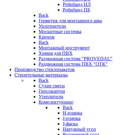
Робибанд НЛ
Робибанд ПБ
Back
Герметик для монтажного шва
Уплотнители
Москитные системы
Крепеж
Back
Монтажный инструмент
Химия для ПВХ
Раздвижная система "PROVEDAL"
Раздвижная система ПВХ "ОТК"
Производство стеклопакетов
Строительные материалы
Back
Сухие смеси
Гипсокартон
Утеплители
Комплектующие
Back
H-планка
J-планка
J-фаска
Наружный угол
Внутренний угол