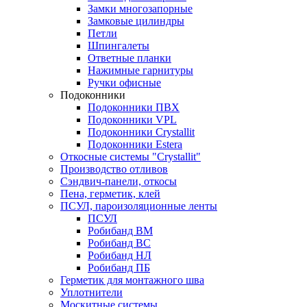
Замки многозапорные
Замковые цилиндры
Петли
Шпингалеты
Ответные планки
Нажимные гарнитуры
Ручки офисные
Подоконники
Подоконники ПВХ
Подоконники VPL
Подоконники Crystallit
Подоконники Estera
Откосные системы "Crystallit"
Производство отливов
Сэндвич-панели, откосы
Пена, герметик, клей
ПСУЛ, пароизоляционные ленты
ПСУЛ
Робибанд ВМ
Робибанд ВС
Робибанд НЛ
Робибанд ПБ
Герметик для монтажного шва
Уплотнители
Москитные системы