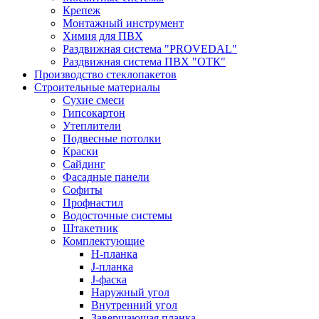
Крепеж
Монтажный инструмент
Химия для ПВХ
Раздвижная система "PROVEDAL"
Раздвижная система ПВХ "ОТК"
Производство стеклопакетов
Строительные материалы
Сухие смеси
Гипсокартон
Утеплители
Подвесные потолки
Краски
Сайдинг
Фасадные панели
Софиты
Профнастил
Водосточные системы
Штакетник
Комплектующие
H-планка
J-планка
J-фаска
Наружный угол
Внутренний угол
Завершающая планка