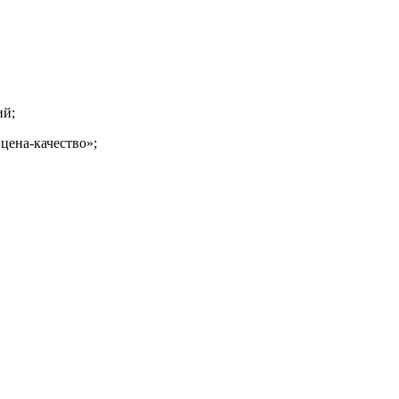
ий;
цена-
качество»;