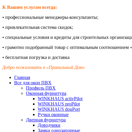
К Вашим услугам всегда:
•
профессиональные менеджеры-
консультанты;
•
привлекательная система скидок;
•
специальные условия и кредиты для строительных организац
•
грамотно подобранный товар с оптимальным соотношением «
•
бесплатная погрузка и доставка
Добро пожаловать в «Правильный Дом»
Главная
Все для окон ПВХ
Профиль ПВХ
Оконная фурнитура
WINKHAUS activPilot
WINKHAUS proPilot
WINKHAUS douPort
Ручки оконные
Дверная фурнитура
Доводчики
Замки однозапорные