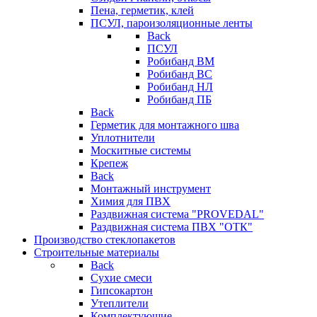
Пена, герметик, клей
ПСУЛ, пароизоляционные ленты
Back
ПСУЛ
Робибанд ВМ
Робибанд ВС
Робибанд НЛ
Робибанд ПБ
Back
Герметик для монтажного шва
Уплотнители
Москитные системы
Крепеж
Back
Монтажный инструмент
Химия для ПВХ
Раздвижная система "PROVEDAL"
Раздвижная система ПВХ "ОТК"
Производство стеклопакетов
Строительные материалы
Back
Сухие смеси
Гипсокартон
Утеплители
Комплектующие