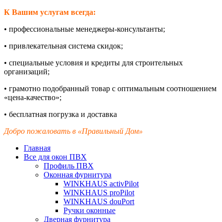
К Вашим услугам всегда:
•
профессиональные менеджеры-
консультанты;
•
привлекательная система скидок;
•
специальные условия и кредиты для строительных
организаций;
•
грамотно подобранный товар с оптимальным соотношением
«цена-
качество»;
•
бесплатная погрузка и доставка
Добро пожаловать в «Правильный Дом»
Главная
Все для окон ПВХ
Профиль ПВХ
Оконная фурнитура
WINKHAUS activPilot
WINKHAUS proPilot
WINKHAUS douPort
Ручки оконные
Дверная фурнитура