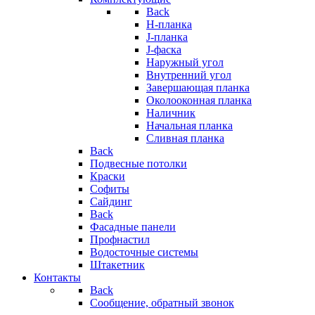
Back
H-планка
J-планка
J-фаска
Наружный угол
Внутренний угол
Завершающая планка
Околооконная планка
Наличник
Начальная планка
Сливная планка
Back
Подвесные потолки
Краски
Софиты
Сайдинг
Back
Фасадные панели
Профнастил
Водосточные системы
Штакетник
Контакты
Back
Сообщение, обратный звонок