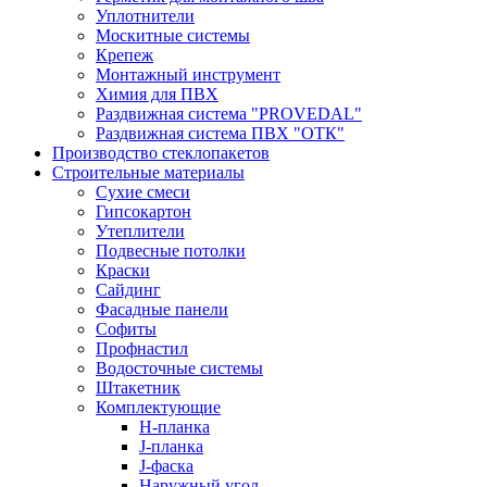
Уплотнители
Москитные системы
Крепеж
Монтажный инструмент
Химия для ПВХ
Раздвижная система "PROVEDAL"
Раздвижная система ПВХ "ОТК"
Производство стеклопакетов
Строительные материалы
Сухие смеси
Гипсокартон
Утеплители
Подвесные потолки
Краски
Сайдинг
Фасадные панели
Софиты
Профнастил
Водосточные системы
Штакетник
Комплектующие
H-планка
J-планка
J-фаска
Наружный угол