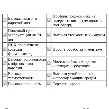
Профиль подоконника не
Высокая влаго- и
содержит свинца (технология
паростойкость
BioConcept)
Полезный срок
эксплуатации до 70
Высокая стойкость к УФ-лучам
лет
ПВХ покрытие не
содержит
Прост в обработке и монтаже
формальдегида
Высокая устойчивость
Моется любыми жидкими
к образованию
чистящими средствами
царапин
Высокая
Высокая устойчивость к
термостойкость
кислосодержащим средам
Высокая прочность
Сертифицирован