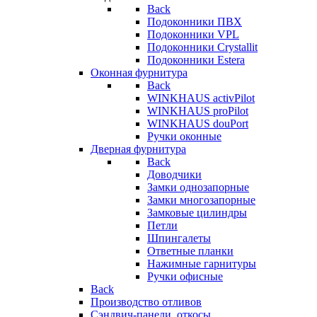
Back
Подоконники ПВХ
Подоконники VPL
Подоконники Crystallit
Подоконники Estera
Оконная фурнитура
Back
WINKHAUS activPilot
WINKHAUS proPilot
WINKHAUS douPort
Ручки оконные
Дверная фурнитура
Back
Доводчики
Замки однозапорные
Замки многозапорные
Замковые цилиндры
Петли
Шпингалеты
Ответные планки
Нажимные гарнитуры
Ручки офисные
Back
Производство отливов
Сэндвич-панели, откосы