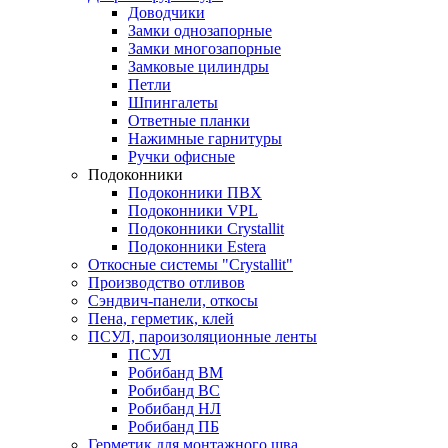
Доводчики
Замки однозапорные
Замки многозапорные
Замковые цилиндры
Петли
Шпингалеты
Ответные планки
Нажимные гарнитуры
Ручки офисные
Подоконники
Подоконники ПВХ
Подоконники VPL
Подоконники Crystallit
Подоконники Estera
Откосные системы "Crystallit"
Производство отливов
Сэндвич-панели, откосы
Пена, герметик, клей
ПСУЛ, пароизоляционные ленты
ПСУЛ
Робибанд ВМ
Робибанд ВС
Робибанд НЛ
Робибанд ПБ
Герметик для монтажного шва