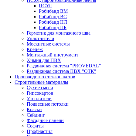
ПСУЛ, пароизоляционные ленты
ПСУЛ
Робибанд ВМ
Робибанд ВС
Робибанд НЛ
Робибанд ПБ
Герметик для монтажного шва
Уплотнители
Москитные системы
Крепеж
Монтажный инструмент
Химия для ПВХ
Раздвижная система "PROVEDAL"
Раздвижная система ПВХ "ОТК"
Производство стеклопакетов
Строительные материалы
Сухие смеси
Гипсокартон
Утеплители
Подвесные потолки
Краски
Сайдинг
Фасадные панели
Софиты
Профнастил