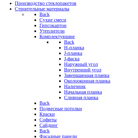
Производство стеклопакетов
Строительные материалы
Back
Сухие смеси
Гипсокартон
Утеплители
Комплектующие
Back
H-планка
J-планка
J-фаска
Наружный угол
Внутренний угол
Завершающая планка
Околооконная планка
Наличник
Начальная планка
Сливная планка
Back
Подвесные потолки
Краски
Софиты
Сайдинг
Back
Фасадные панели