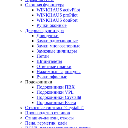
Оконная фурнитура
WINKHAUS activPilot
WINKHAUS proPilot
WINKHAUS douPort
Ручки оконные
Дверная фурнитура
Доводчики
Замки однозапорные
Замки многозапорные
Замковые цилиндры
Петли
Шпингалеты
Ответные планки
Нажимные гарнитуры
Ручки офисные
Подоконники
Подоконники ПВХ
Подоконники VPL
Подоконники Crystallit
Подоконники Estera
Откосные системы "Crystallit"
Производство отливов
Сэндвич-панели, откосы
Пена, герметик, клей