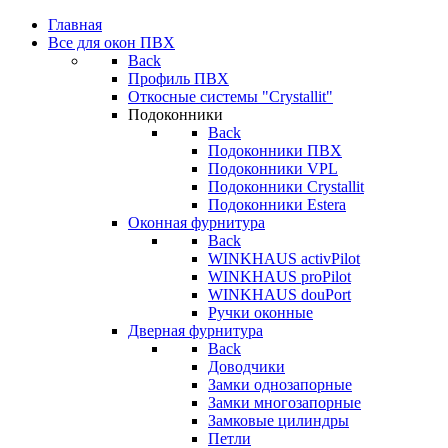
Главная
Все для окон ПВХ
Back
Профиль ПВХ
Откосные системы "Crystallit"
Подоконники
Back
Подоконники ПВХ
Подоконники VPL
Подоконники Crystallit
Подоконники Estera
Оконная фурнитура
Back
WINKHAUS activPilot
WINKHAUS proPilot
WINKHAUS douPort
Ручки оконные
Дверная фурнитура
Back
Доводчики
Замки однозапорные
Замки многозапорные
Замковые цилиндры
Петли