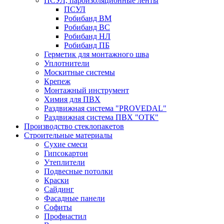
ПСУЛ, пароизоляционные ленты
ПСУЛ
Робибанд ВМ
Робибанд ВС
Робибанд НЛ
Робибанд ПБ
Герметик для монтажного шва
Уплотнители
Москитные системы
Крепеж
Монтажный инструмент
Химия для ПВХ
Раздвижная система "PROVEDAL"
Раздвижная система ПВХ "ОТК"
Производство стеклопакетов
Строительные материалы
Сухие смеси
Гипсокартон
Утеплители
Подвесные потолки
Краски
Сайдинг
Фасадные панели
Софиты
Профнастил