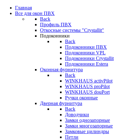
Главная
Все для окон ПВХ
Back
Профиль ПВХ
Откосные системы "Crystallit"
Подоконники
Back
Подоконники ПВХ
Подоконники VPL
Подоконники Crystallit
Подоконники Estera
Оконная фурнитура
Back
WINKHAUS activPilot
WINKHAUS proPilot
WINKHAUS douPort
Ручки оконные
Дверная фурнитура
Back
Доводчики
Замки однозапорные
Замки многозапорные
Замковые цилиндры
Петли