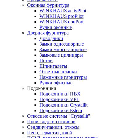
Оконная фурнитура
WINKHAUS activPilot
WINKHAUS proPilot
WINKHAUS douPort
Ручки оконные
Дверная фурнитура
Доводчики
Замки однозапорные
Замки многозапорные
Замковые цилиндры
Петли
Шпингалеты
Ответные планки
Нажимные гарнитуры
Ручки офисные
Подоконники
Подоконники ПВХ
Подоконники VPL
Подоконники Crystallit
Подоконники Estera
Откосные системы "Crystallit"
Производство отливов
Сэндвич-панели, откосы
Пена, герметик, клей