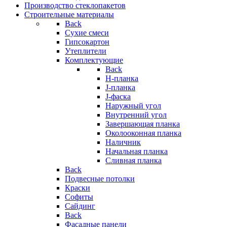
Производство стеклопакетов
Строительные материалы
Back
Сухие смеси
Гипсокартон
Утеплители
Комплектующие
Back
H-планка
J-планка
J-фаска
Наружный угол
Внутренний угол
Завершающая планка
Околооконная планка
Наличник
Начальная планка
Сливная планка
Back
Подвесные потолки
Краски
Софиты
Сайдинг
Back
Фасадные панели