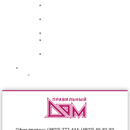
Завершающая
планка
Околооконная
планка
Наличник
Начальная
планка
Сливная
планка
Контакты
Сообщение,
обратный звонок