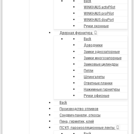
Back
WINKHAUS activPilot
WINKHAUS proPilot
WINKHAUS douPort
Ручки оконные
Дверная фурнитура
Back
Доводчики
Замки однозапорные
Замки многозапорные
Замковые цилиндры
Петли
Шпингалеты
Ответные планки
Нажимные гарнитуры
Ручки офисные
Back
Производство отливов
Сэндвич-панели, откосы
Пена, герметик, клей
ПСУЛ, пароизоляционные ленты
Back