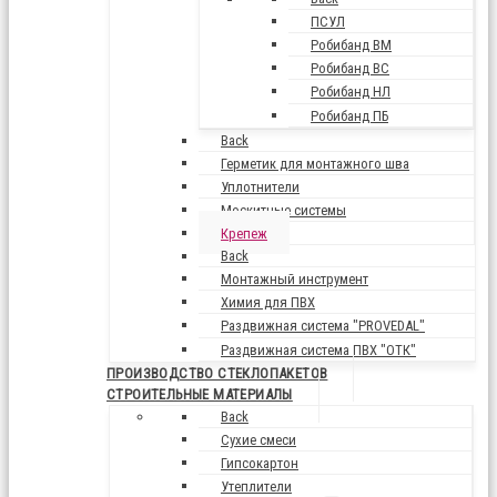
ПСУЛ
Робибанд ВМ
Робибанд ВС
Робибанд НЛ
Робибанд ПБ
Back
Герметик для монтажного шва
Уплотнители
Москитные системы
Крепеж
Back
Монтажный инструмент
Химия для ПВХ
Раздвижная система "PROVEDAL"
Раздвижная система ПВХ "ОТК"
ПРОИЗВОДСТВО СТЕКЛОПАКЕТОВ
СТРОИТЕЛЬНЫЕ МАТЕРИАЛЫ
Back
Сухие смеси
Гипсокартон
Утеплители