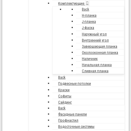
Комплектующие
Back
H-планка
J-планка
J-фаска
Наружный угол
Внутренний угол
Завершающая планка
Околооконная планка
Наличник
Начальная планка
Сливная планка
Back
Подвесные потолки
Краски
Софиты
Сайдинг
Back
Фасадные панели
Профнастил
Водосточные системы