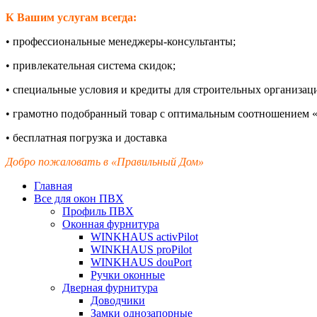
К Вашим услугам всегда:
•
профессиональные менеджеры-
консультанты;
•
привлекательная система скидок;
•
специальные условия и кредиты для строительных организац
•
грамотно подобранный товар с оптимальным соотношением «
•
бесплатная погрузка и доставка
Добро пожаловать в «Правильный Дом»
Главная
Все для окон ПВХ
Профиль ПВХ
Оконная фурнитура
WINKHAUS activPilot
WINKHAUS proPilot
WINKHAUS douPort
Ручки оконные
Дверная фурнитура
Доводчики
Замки однозапорные