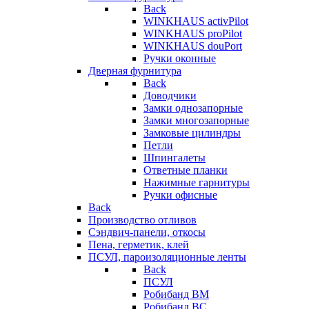
Back
WINKHAUS activPilot
WINKHAUS proPilot
WINKHAUS douPort
Ручки оконные
Дверная фурнитура
Back
Доводчики
Замки однозапорные
Замки многозапорные
Замковые цилиндры
Петли
Шпингалеты
Ответные планки
Нажимные гарнитуры
Ручки офисные
Back
Производство отливов
Сэндвич-панели, откосы
Пена, герметик, клей
ПСУЛ, пароизоляционные ленты
Back
ПСУЛ
Робибанд ВМ
Робибанд ВС