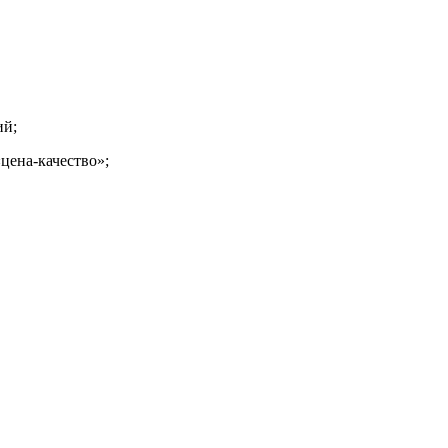
ий;
цена-
качество»;