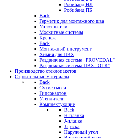
Робибанд НЛ
Робибанд ПБ
Back
Герметик для монтажного шва
Уплотнители
Москитные системы
Крепеж
Back
Монтажный инструмент
Химия для ПВХ
Раздвижная система "PROVEDAL"
Раздвижная система ПВХ "ОТК"
Производство стеклопакетов
Строительные материалы
Back
Сухие смеси
Гипсокартон
Утеплители
Комплектующие
Back
H-планка
J-планка
J-фаска
Наружный угол
Внутренний угол