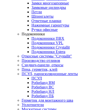
Замки многозапорные
Замковые цилиндры
Петли
Шпингалеты
Ответные планки
Нажимные гарнитуры
Ручки офисные
Подоконники
Подоконники ПВХ
Подоконники VPL
Подоконники Crystallit
Подоконники Estera
Откосные системы "Crystallit"
Производство отливов
Сэндвич-панели, откосы
Пена, герметик, клей
ПСУЛ, пароизоляционные ленты
ПСУЛ
Робибанд ВМ
Робибанд ВС
Робибанд НЛ
Робибанд ПБ
Герметик для монтажного шва
Уплотнители
Москитные системы