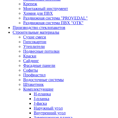
Крепеж
Монтажный инструмент
Химия для ПВХ
Раздвижная система "PROVEDAL"
Раздвижная система ПВХ "ОТК"
Производство стеклопакетов
Строительные материалы
Сухие смеси
Гипсокартон
Утеплители
Подвесные потолки
Краски
Сайдинг
Фасадные панели
Софиты
Профнастил
Водосточные системы
Штакетник
Комплектующие
H-планка
J-планка
J-фаска
Наружный угол
Внутренний угол
Завершающая планка