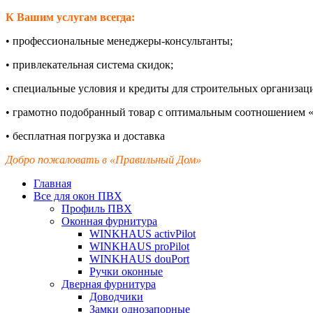
К Вашим услугам всегда:
•
профессиональные менеджеры-
консультанты;
•
привлекательная система скидок;
•
специальные условия и кредиты для строительных организац
•
грамотно подобранный товар с оптимальным соотношением «
•
бесплатная погрузка и доставка
Добро пожаловать в «Правильный Дом»
Главная
Все для окон ПВХ
Профиль ПВХ
Оконная фурнитура
WINKHAUS activPilot
WINKHAUS proPilot
WINKHAUS douPort
Ручки оконные
Дверная фурнитура
Доводчики
Замки однозапорные