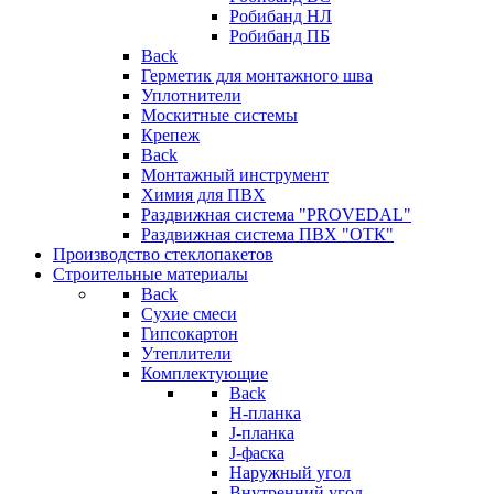
Робибанд НЛ
Робибанд ПБ
Back
Герметик для монтажного шва
Уплотнители
Москитные системы
Крепеж
Back
Монтажный инструмент
Химия для ПВХ
Раздвижная система "PROVEDAL"
Раздвижная система ПВХ "ОТК"
Производство стеклопакетов
Строительные материалы
Back
Сухие смеси
Гипсокартон
Утеплители
Комплектующие
Back
H-планка
J-планка
J-фаска
Наружный угол
Внутренний угол