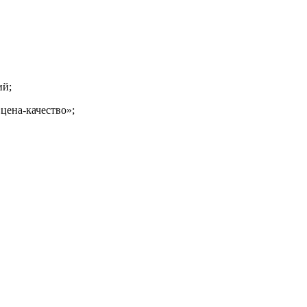
ий;
цена-
качество»;