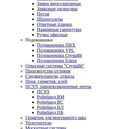
Замки многозапорные
Замковые цилиндры
Петли
Шпингалеты
Ответные планки
Нажимные гарнитуры
Ручки офисные
Подоконники
Подоконники ПВХ
Подоконники VPL
Подоконники Crystallit
Подоконники Estera
Откосные системы "Crystallit"
Производство отливов
Сэндвич-панели, откосы
Пена, герметик, клей
ПСУЛ, пароизоляционные ленты
ПСУЛ
Робибанд ВМ
Робибанд ВС
Робибанд НЛ
Робибанд ПБ
Герметик для монтажного шва
Уплотнители
Москитные системы