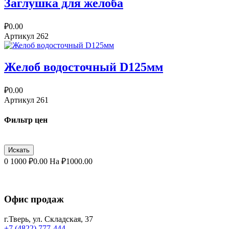
Заглушка для желоба
₽0.00
Артикул
262
Желоб водосточный D125мм
₽0.00
Артикул
261
Фильтр цен
0
1000
₽
0.00
На ₽
1000.00
Офис продаж
г.Тверь, ул. Складская, 37
+7 (4822) 777-444