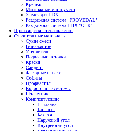
Крепеж
Монтажный инструмент
Химия для ПВХ
Раздвижная система "PROVEDAL"
Раздвижная система ПВХ "ОТК"
Производство стеклопакетов
Строительные материалы
Сухие смеси
Гипсокартон
Утеплители
Подвесные потолки
Краски
Сайдинг
Фасадные панели
Софиты
Профнастил
Водосточные системы
Штакетник
Комплектующие
H-планка
J-планка
J-фаска
Наружный угол
Внутренний угол
Завершающая планка