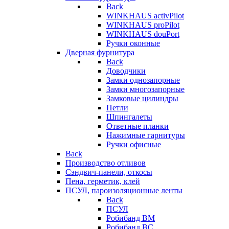
Back
WINKHAUS activPilot
WINKHAUS proPilot
WINKHAUS douPort
Ручки оконные
Дверная фурнитура
Back
Доводчики
Замки однозапорные
Замки многозапорные
Замковые цилиндры
Петли
Шпингалеты
Ответные планки
Нажимные гарнитуры
Ручки офисные
Back
Производство отливов
Сэндвич-панели, откосы
Пена, герметик, клей
ПСУЛ, пароизоляционные ленты
Back
ПСУЛ
Робибанд ВМ
Робибанд ВС