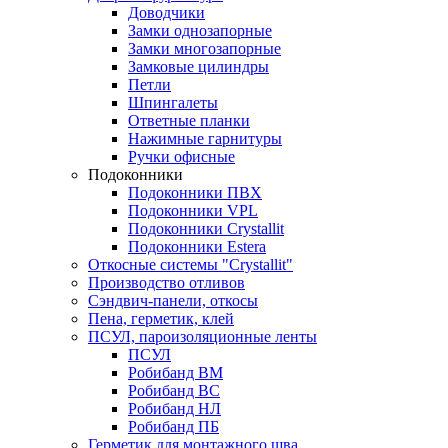
Доводчики
Замки однозапорные
Замки многозапорные
Замковые цилиндры
Петли
Шпингалеты
Ответные планки
Нажимные гарнитуры
Ручки офисные
Подоконники
Подоконники ПВХ
Подоконники VPL
Подоконники Crystallit
Подоконники Estera
Откосные системы "Crystallit"
Производство отливов
Сэндвич-панели, откосы
Пена, герметик, клей
ПСУЛ, пароизоляционные ленты
ПСУЛ
Робибанд ВМ
Робибанд ВС
Робибанд НЛ
Робибанд ПБ
Герметик для монтажного шва