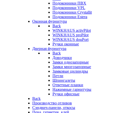
Подоконники ПВХ
Подоконники VPL
Подоконники Crystallit
Подоконники Estera
Оконная фурнитура
Back
WINKHAUS activPilot
WINKHAUS proPilot
WINKHAUS douPort
Ручки оконные
Дверная фурнитура
Back
Доводчики
Замки однозапорные
Замки многозапорные
Замковые цилиндры
Петли
Шпингалеты
Ответные планки
Нажимные гарнитуры
Ручки офисные
Back
Производство отливов
Сэндвич-панели, откосы
Пена, герметик, клей