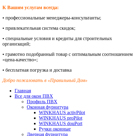
К Вашим услугам всегда:
•
профессиональные менеджеры-
консультанты;
•
привлекательная система скидок;
•
специальные условия и кредиты для строительных
организаций;
•
грамотно подобранный товар с оптимальным соотношением
«цена-
качество»;
•
бесплатная погрузка и доставка
Добро пожаловать в «Правильный Дом»
Главная
Все для окон ПВХ
Профиль ПВХ
Оконная фурнитура
WINKHAUS activPilot
WINKHAUS proPilot
WINKHAUS douPort
Ручки оконные
Дверная фурнитура