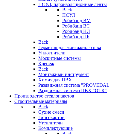
ПСУЛ, пароизоляционные ленты
Back
ПСУЛ
Робибанд ВМ
Робибанд ВС
Робибанд НЛ
Робибанд ПБ
Back
Герметик для монтажного шва
Уплотнители
Москитные системы
Крепеж
Back
Монтажный инструмент
Химия для ПВХ
Раздвижная система "PROVEDAL"
Раздвижная система ПВХ "ОТК"
Производство стеклопакетов
Строительные материалы
Back
Сухие смеси
Гипсокартон
Утеплители
Комплектующие
Back