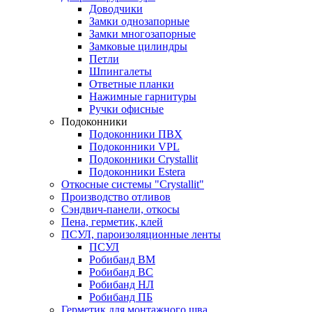
Доводчики
Замки однозапорные
Замки многозапорные
Замковые цилиндры
Петли
Шпингалеты
Ответные планки
Нажимные гарнитуры
Ручки офисные
Подоконники
Подоконники ПВХ
Подоконники VPL
Подоконники Crystallit
Подоконники Estera
Откосные системы "Crystallit"
Производство отливов
Сэндвич-панели, откосы
Пена, герметик, клей
ПСУЛ, пароизоляционные ленты
ПСУЛ
Робибанд ВМ
Робибанд ВС
Робибанд НЛ
Робибанд ПБ
Герметик для монтажного шва