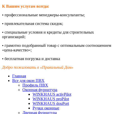
К Вашим услугам всегда:
•
профессиональные менеджеры-
консультанты;
•
привлекательная система скидок;
•
специальные условия и кредиты для строительных
организаций;
•
грамотно подобранный товар с оптимальным соотношением
«цена-
качество»;
•
бесплатная погрузка и доставка
Добро пожаловать в «Правильный Дом»
Главная
Все для окон ПВХ
Профиль ПВХ
Оконная фурнитура
WINKHAUS activPilot
WINKHAUS proPilot
WINKHAUS douPort
Ручки оконные
Дверная фурнитура