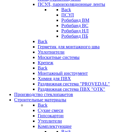
ПСУЛ, пароизоляционные ленты
Back
ПСУЛ
Робибанд ВМ
Робибанд ВС
Робибанд НЛ
Робибанд ПБ
Back
Герметик для монтажного шва
Уплотнители
Москитные системы
Крепеж
Back
Монтажный инструмент
Химия для ПВХ
Раздвижная система "PROVEDAL"
Раздвижная система ПВХ "ОТК"
Производство стеклопакетов
Строительные материалы
Back
Сухие смеси
Гипсокартон
Утеплители
Комплектующие
Back