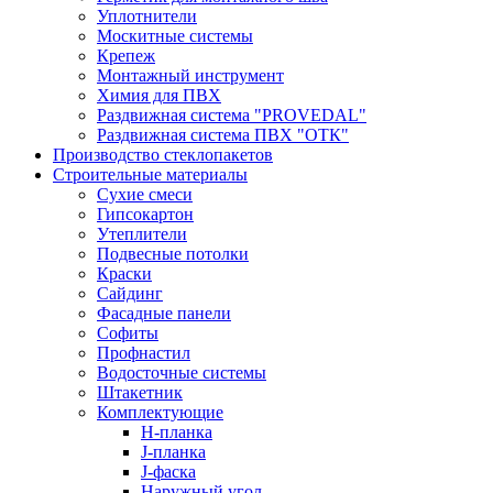
Уплотнители
Москитные системы
Крепеж
Монтажный инструмент
Химия для ПВХ
Раздвижная система "PROVEDAL"
Раздвижная система ПВХ "ОТК"
Производство стеклопакетов
Строительные материалы
Сухие смеси
Гипсокартон
Утеплители
Подвесные потолки
Краски
Сайдинг
Фасадные панели
Софиты
Профнастил
Водосточные системы
Штакетник
Комплектующие
H-планка
J-планка
J-фаска
Наружный угол