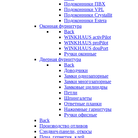
Подоконники ПВХ
Подоконники VPL
Подоконники Crystallit
Подоконники Estera
Оконная фурнитура
Back
WINKHAUS activPilot
WINKHAUS proPilot
WINKHAUS douPort
Ручки оконные
Дверная фурнитура
Back
Доводчики
Замки однозапорные
Замки многозапорные
Замковые цилиндры
Петли
Шпингалеты
Ответные планки
Нажимные гарнитуры
Ручки офисные
Back
Производство отливов
Сэндвич-панели, откосы
Пена, герметик, клей